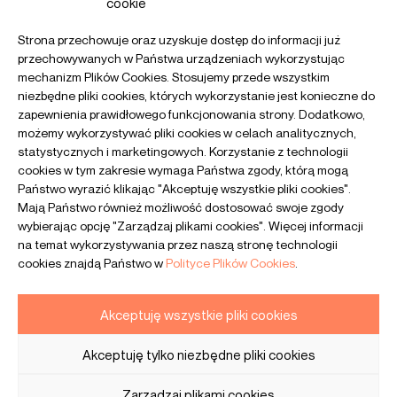
cookie
Strona przechowuje oraz uzyskuje dostęp do informacji już
przechowywanych w Państwa urządzeniach wykorzystując
mechanizm Plików Cookies. Stosujemy przede wszystkim
Polityka prywatności
niezbędne pliki cookies, których wykorzystanie jest konieczne do
zapewnienia prawidłowego funkcjonowania strony. Dodatkowo,
Polityka cookies
możemy wykorzystywać pliki cookies w celach analitycznych,
Mam pytanie
statystycznych i marketingowych. Korzystanie z technologii
linkedin
cookies w tym zakresie wymaga Państwa zgody, którą mogą
facebook
Państwo wyrazić klikając "Akceptuję wszystkie pliki cookies".
PL
EN
Mają Państwo również możliwość dostosować swoje zgody
wybierając opcję "Zarządzaj plikami cookies". Więcej informacji
na temat wykorzystywania przez naszą stronę technologii
cookies znajdą Państwo w
Polityce Plików Cookies
.
Akceptuję wszystkie pliki cookies
Akceptuję tylko niezbędne pliki cookies
Zarządzaj plikami cookies