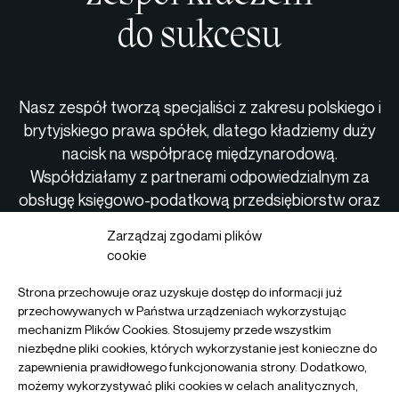
do sukcesu
Nasz zespół tworzą specjaliści z zakresu polskiego i
brytyjskiego prawa spółek, dlatego kładziemy duży
nacisk na współpracę międzynarodową.
Współdziałamy z partnerami odpowiedzialnym za
obsługę księgowo-podatkową przedsiębiorstw oraz
współpracujemy z izbami handlowymi. Dzięki temu
Zarządzaj zgodami plików
jesteśmy w stanie zapewnić fachową i kompleksową
cookie
opiekę nad Twoją firmą.
Strona przechowuje oraz uzyskuje dostęp do informacji już
przechowywanych w Państwa urządzeniach wykorzystując
mechanizm Plików Cookies. Stosujemy przede wszystkim
niezbędne pliki cookies, których wykorzystanie jest konieczne do
zapewnienia prawidłowego funkcjonowania strony. Dodatkowo,
możemy wykorzystywać pliki cookies w celach analitycznych,