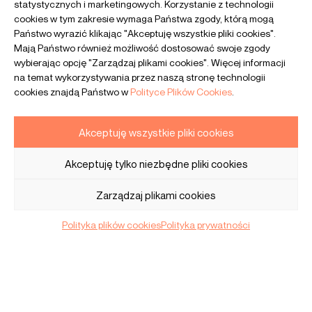
statystycznych i marketingowych. Korzystanie z technologii
cookies w tym zakresie wymaga Państwa zgody, którą mogą
Państwo wyrazić klikając "Akceptuję wszystkie pliki cookies".
Mają Państwo również możliwość dostosować swoje zgody
Dowiedz się więcej
wybierając opcję "Zarządzaj plikami cookies". Więcej informacji
o naszym zespole
na temat wykorzystywania przez naszą stronę technologii
cookies znajdą Państwo w
Polityce Plików Cookies
.
Akceptuję wszystkie pliki cookies
Akceptuję tylko niezbędne pliki cookies
Obszary naszej
Zarządzaj plikami cookies
specjalizacji
Polityka plików cookies
Polityka prywatności
Rejestracje