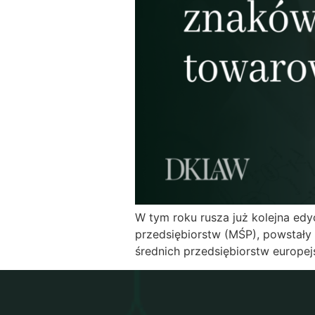
W tym roku rusza już kolejna edy
przedsiębiorstw (MŚP), powstały 
średnich przedsiębiorstw europej