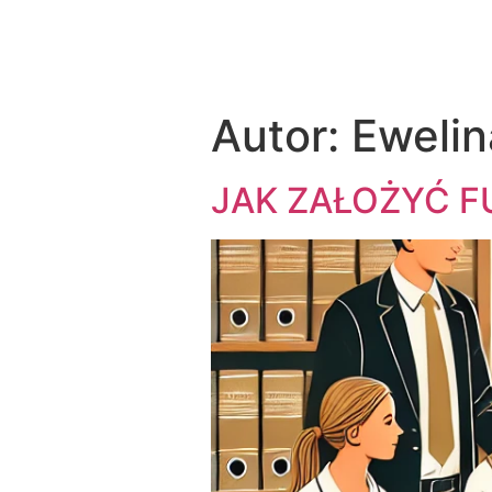
Autor:
Eweli
JAK ZAŁOŻYĆ F