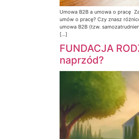
Umowa B2B a umowa o pracę Zami
umów o pracę? Czy znasz różnice 
umowa B2B (tzw. samozatrudnieni
[…]
FUNDACJA RODZIN
naprzód?