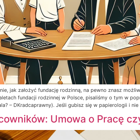
ie, jak założyć fundację rodzinną, na pewno znasz możliwośc
aletach fundacji rodzinnej w Polsce, pisaliśmy o tym w pop
la? – DKradcaprawny). Jeśli gubisz się w papierologii i ni
acowników: Umowa o Pracę cz